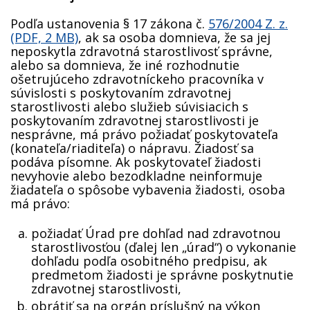
Podľa ustanovenia § 17 zákona č.
576/2004 Z. z.
(PDF, 2 MB)
, ak sa osoba domnieva, že sa jej
neposkytla zdravotná starostlivosť správne,
alebo sa domnieva, že iné rozhodnutie
ošetrujúceho zdravotníckeho pracovníka v
súvislosti s poskytovaním zdravotnej
starostlivosti alebo služieb súvisiacich s
poskytovaním zdravotnej starostlivosti je
nesprávne, má právo požiadať poskytovateľa
(konateľa/riaditeľa) o nápravu. Žiadosť sa
podáva písomne. Ak poskytovateľ žiadosti
nevyhovie alebo bezodkladne neinformuje
žiadateľa o spôsobe vybavenia žiadosti, osoba
má právo:
požiadať Úrad pre dohľad nad zdravotnou
starostlivosťou (ďalej len „úrad“) o vykonanie
dohľadu podľa osobitného predpisu, ak
predmetom žiadosti je správne poskytnutie
zdravotnej starostlivosti,
obrátiť sa na orgán príslušný na výkon